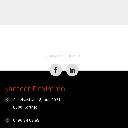
VOLG ONS OOK OP
Kantoor Fleximmo
Rijselsestraat 8, bus 0021
8500 Kortrijk
0496 84 08 88