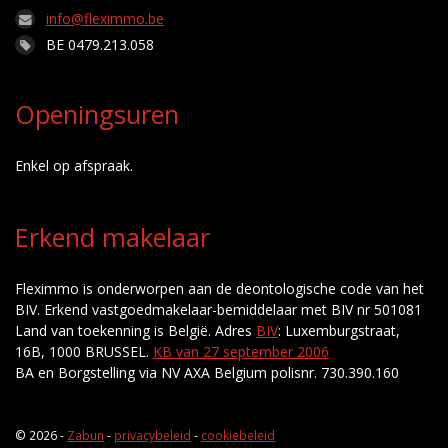
info@fleximmo.be
BE 0479.213.058
Openingsuren
Enkel op afspraak.
Erkend makelaar
Fleximmo is onderworpen aan de deontologische code van het
BIV. Erkend vastgoedmakelaar-bemiddelaar met BIV nr 501081
Land van toekenning is België. Adres
BIV
: Luxemburgstraat,
16B, 1000 BRUSSEL.
KB van 27 september 2006
BA en Borgstelling via NV AXA Belgium polisnr. 730.390.160
© 2026 -
Zabun
-
privacybeleid
-
cookiebeleid