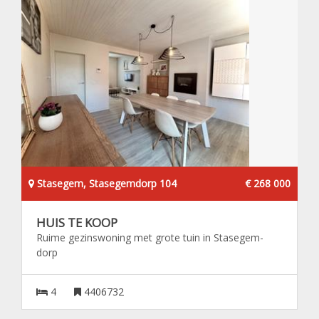
Stasegem, Stasegemdorp 104
€ 268 000
HUIS TE KOOP
Ruime gezinswoning met grote tuin in Stasegem-
dorp
4
4406732