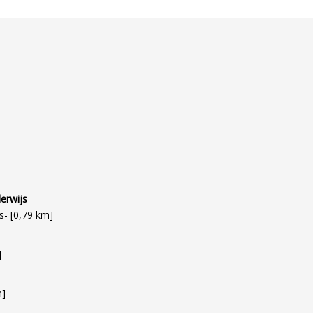
erwijs
s- [0,79 km]
]
m]