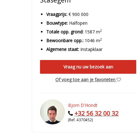
Stasegem
Vraagprijs:
€ 900 000
Bouwtype:
Halfopen
2
Totale opp. grond:
1587 m
2
Bewoonbare opp.:
1046 m
Algemene staat:
Instapklaar
Vraag nu uw bezoek aan
Of voeg toe aan je favorieten
Bjorn D'Hondt
+32 56 32 00 32
(Ref. 4370452)