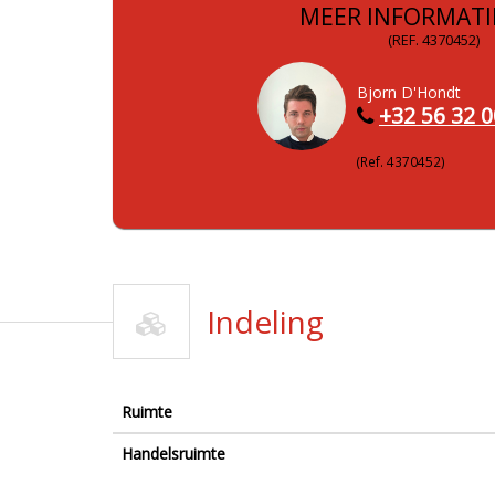
MEER INFORMATIE
(REF. 4370452)
Bjorn D'Hondt
+32 56 32 0
(Ref. 4370452)
Indeling
Ruimte
Handelsruimte