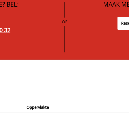
? BEL:
MAAK ME
OF
Rese
0 32
Oppervlakte