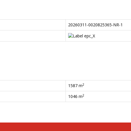
20260311-0020825365-NR-1
2
1587 m
2
1046 m