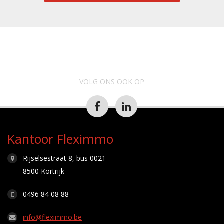
VOLG ONS OOK OP
Kantoor Fleximmo
Rijselsestraat 8, bus 0021
8500 Kortrijk
0496 84 08 88
info@fleximmo.be