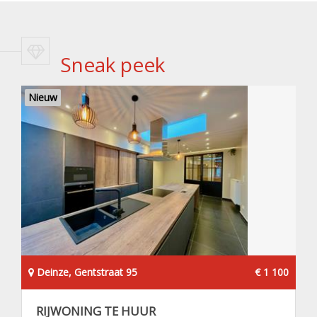
Sneak peek
Nieuw
Deinze, Gentstraat 95
€ 1 100
RIJWONING TE HUUR