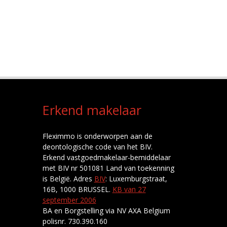
Erkend makelaar
Fleximmo is onderworpen aan de
deontologische code van het BIV.
Erkend vastgoedmakelaar-bemiddelaar
met BIV nr 501081 Land van toekenning
is België. Adres
BIV
: Luxemburgstraat,
16B, 1000 BRUSSEL.
KB van 27
september 2006
BA en Borgstelling via NV AXA Belgium
polisnr. 730.390.160