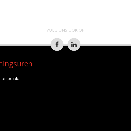
VOLG ONS OOK OP
ningsuren
 afspraak.