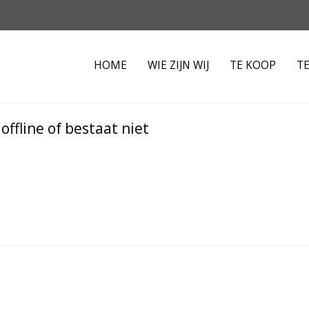
HOME
WIE ZIJN WIJ
TE KOOP
T
ffline of bestaat niet