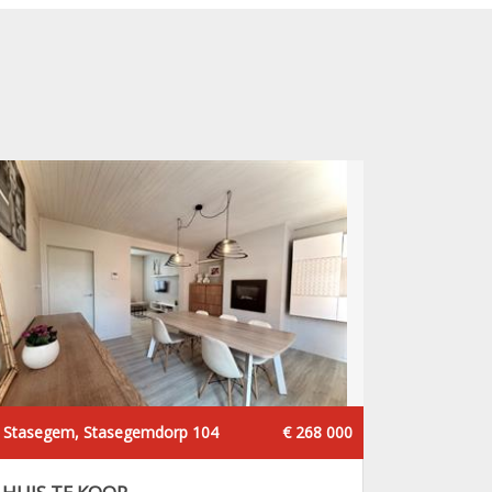
Stasegem, Stasegemdorp 104
€ 268 000