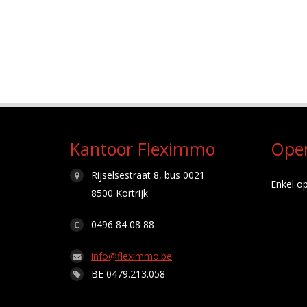
Kantoor Fleximmo
Ope
Rijselsestraat 8, bus 0021
Enkel op
8500 Kortrijk
0496 84 08 88
info@fleximmo.be
BE 0479.213.058