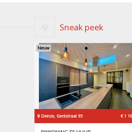
Sneak peek
Nieuw
Deinze, Gentstraat 95
€ 1 1