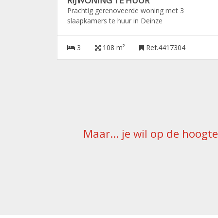
RIJWONING TE HUUR
Prachtig gerenoveerde woning met 3
slaapkamers te huur in Deinze
3
108 m²
Ref.4417304
Maar... je wil op de hoogt