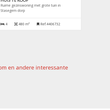
HUIS TE KOOP
Ruime gezinswoning met grote tuin in
Stasegem-dorp
4
480 m²
Ref.4406732
ndom en andere interessante