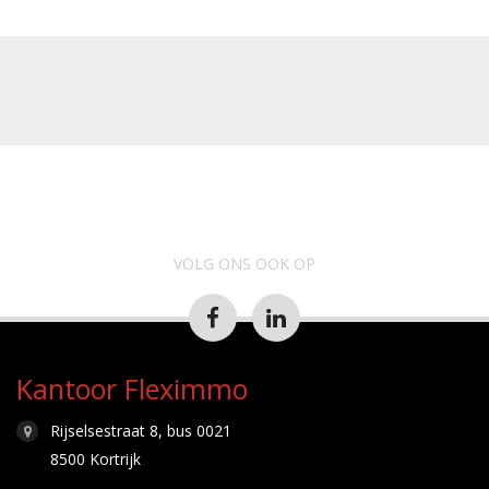
VOLG ONS OOK OP
Kantoor Fleximmo
Rijselsestraat 8, bus 0021
8500 Kortrijk